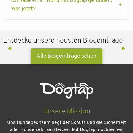
Ich habe einen Hund mit Dogtap gefunden.
Was jetzt?
Entdecke unsere neusten Blogeinträge
Previous Slide
◀︎
Next 
▶︎
Alle Blogeinträge sehen
Unsere Mission
Uns Hundebesitzern liegt der Schutz und die Sicherheit
aller Hunde sehr am Herzen. Mit Dogtap möchten wir