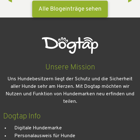
Previous Slide
◀︎
Next 
▶︎
Alle Blogeinträge sehen
Unsere Mission
Uns Hundebesitzern liegt der Schutz und die Sicherheit
aller Hunde sehr am Herzen. Mit Dogtap möchten wir
Nutzen und Funktion von Hundemarken neu erfinden und
Kein Urlaub ohne meinen Hund: Leitfad
teilen.
entspannten Urlaub
Dogtap Info
Digitale Hundemarke
Personalausweis für Hunde