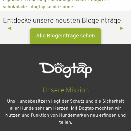
gefahr
ernährung
schwangerschaft
doglive
2
2
2
2
2
schokolade
dogtap solid
sonne
1
1
1
Entdecke unsere neusten Blogeinträge
Previous Slide
◀︎
Next 
▶︎
Alle Blogeinträge sehen
Unsere Mission
Uns Hundebesitzern liegt der Schutz und die Sicherheit
aller Hunde sehr am Herzen. Mit Dogtap möchten wir
Nutzen und Funktion von Hundemarken neu erfinden und
teilen.
Kein Urlaub ohne meinen Hund: Leitfaden für einen