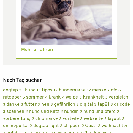
Mehr erfahren
Nach Tag suchen
dogtap
hund
tipps
hundemarke
messe
nfc
23
13
12
12
7
6
ratgeber
sommer
krank
welpe
Krankheit
vergleich
5
4
4
3
3
danke
futter
neu
gefährlich
digital
tap21
qr code
3
3
3
3
3
3
3
scannen
hund und katz
hündin
hund und pferd
3
2
2
2
2
vorbereitung
chipmarke
vorteile
webseite
layout
2
2
2
2
2
onlineportal
dogtap light
chippen
Gassi
weihnachten
2
2
2
2