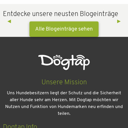
Entdecke unsere neusten Blogeinträge
Previous Slide
◀︎
Next 
▶︎
Alle Blogeinträge sehen
Unsere Mission
Uns Hundebesitzern liegt der Schutz und die Sicherheit
aller Hunde sehr am Herzen. Mit Dogtap möchten wir
Nutzen und Funktion von Hundemarken neu erfinden und
teilen.
Kein Urlaub ohne meinen Hund: Leitfaden für einen
entspannten Urlaub
Dogtap Info