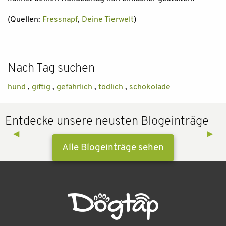
(Quellen:
Fressnapf
,
Deine Tierwelt
)
Nach Tag suchen
hund
,
giftig
,
gefährlich
,
tödlich
,
schokolade
Entdecke unsere neusten Blogeinträge
Previous Slide
◀︎
Next 
▶︎
Alle Blogeinträge sehen