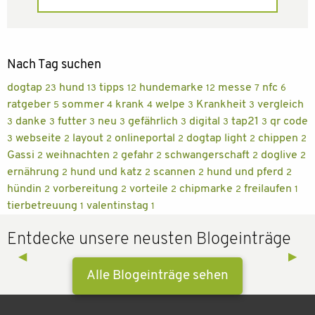
Nach Tag suchen
dogtap
hund
tipps
hundemarke
messe
nfc
23
13
12
12
7
6
ratgeber
sommer
krank
welpe
Krankheit
vergleich
5
4
4
3
3
danke
futter
neu
gefährlich
digital
tap21
qr code
3
3
3
3
3
3
3
webseite
layout
onlineportal
dogtap light
chippen
3
2
2
2
2
2
Gassi
weihnachten
gefahr
schwangerschaft
doglive
2
2
2
2
2
ernährung
hund und katz
scannen
hund und pferd
2
2
2
2
hündin
vorbereitung
vorteile
chipmarke
freilaufen
2
2
2
2
1
tierbetreuung
valentinstag
1
1
Entdecke unsere neusten Blogeinträge
Previous Slide
◀︎
Next 
▶︎
Alle Blogeinträge sehen