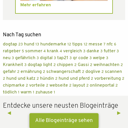
Mehr erfahren
Nach Tag suchen
dogtap
hund
hundemarke
tipps
messe
nfc
23
13
12
12
7
6
ratgeber
sommer
krank
vergleich
danke
futter
5
4
4
3
3
3
neu
gefährlich
digital
tap21
qr code
welpe
3
3
3
3
3
3
Krankheit
dogtap light
chippen
Gassi
weihnachten
3
2
2
2
2
gefahr
ernährung
schwangerschaft
doglive
scannen
2
2
2
2
hund und katz
hündin
hund und pferd
vorbereitung
2
2
2
2
2
chipmarke
vorteile
webseite
layout
onlineportal
2
2
2
2
2
tödlich
warm
zuhause
1
1
1
Entdecke unsere neusten Blogeinträge
Previous Slide
◀︎
Next 
▶︎
Alle Blogeinträge sehen