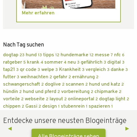
Mehr erfahren
Nach Tag suchen
dogtap
hund
tipps
hundemarke
messe
nfc
23
13
12
12
7
6
ratgeber
krank
sommer
neu
gefährlich
digital
5
4
4
3
3
3
tap21
qr code
welpe
Krankheit
vergleich
danke
3
3
3
3
3
3
futter
weihnachten
gefahr
ernährung
3
2
2
2
schwangerschaft
doglive
scannen
hund und katz
2
2
2
2
hündin
hund und pferd
vorbereitung
chipmarke
2
2
2
2
vorteile
webseite
layout
onlineportal
dogtap light
2
2
2
2
2
chippen
Gassi
design
stubenrein
spazieren
2
2
1
1
1
Entdecke unsere neusten Blogeinträge
Previous Slide
◀︎
Next 
▶︎
Alle Blogeinträge sehen