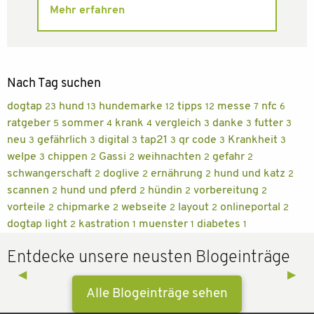
Mehr erfahren
Nach Tag suchen
dogtap
hund
hundemarke
tipps
messe
nfc
23
13
12
12
7
6
ratgeber
sommer
krank
vergleich
danke
futter
5
4
4
3
3
3
neu
gefährlich
digital
tap21
qr code
Krankheit
3
3
3
3
3
3
welpe
chippen
Gassi
weihnachten
gefahr
3
2
2
2
2
schwangerschaft
doglive
ernährung
hund und katz
2
2
2
2
scannen
hund und pferd
hündin
vorbereitung
2
2
2
2
vorteile
chipmarke
webseite
layout
onlineportal
2
2
2
2
2
dogtap light
kastration
muenster
diabetes
2
1
1
1
Entdecke unsere neusten Blogeinträge
Previous Slide
◀︎
Next 
▶︎
Alle Blogeinträge sehen