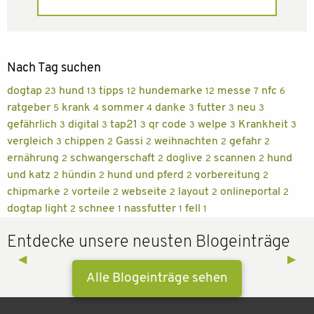
Nach Tag suchen
dogtap
hund
tipps
hundemarke
messe
nfc
23
13
12
12
7
6
ratgeber
krank
sommer
danke
futter
neu
5
4
4
3
3
3
gefährlich
digital
tap21
qr code
welpe
Krankheit
3
3
3
3
3
3
vergleich
chippen
Gassi
weihnachten
gefahr
3
2
2
2
2
ernährung
schwangerschaft
doglive
scannen
hund
2
2
2
2
und katz
hündin
hund und pferd
vorbereitung
2
2
2
2
chipmarke
vorteile
webseite
layout
onlineportal
2
2
2
2
2
dogtap light
schnee
nassfutter
fell
2
1
1
1
Entdecke unsere neusten Blogeinträge
Previous Slide
◀︎
Next 
▶︎
Alle Blogeinträge sehen