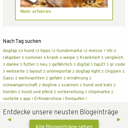
Mehr erfahren
Nach Tag suchen
dogtap
hund
tipps
hundemarke
messe
nfc
23
13
12
12
7
6
ratgeber
sommer
krank
welpe
Krankheit
vergleich
5
4
4
3
3
danke
futter
neu
gefährlich
digital
tap21
qr code
3
3
3
3
3
3
3
webseite
layout
onlineportal
dogtap light
chippen
3
2
2
2
2
2
Gassi
weihnachten
gefahr
ernährung
2
2
2
2
schwangerschaft
doglive
scannen
hund und katz
2
2
2
2
hündin
hund und pferd
vorbereitung
chipmarke
2
2
2
2
vorteile
app
Erfindershow
freilaufen
2
1
1
1
Entdecke unsere neusten Blogeinträge
Previous Slide
◀︎
Next 
▶︎
Alle Blogeinträge sehen