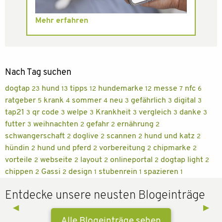
Mehr erfahren
Nach Tag suchen
dogtap
hund
tipps
hundemarke
messe
nfc
23
13
12
12
7
6
ratgeber
krank
sommer
neu
gefährlich
digital
5
4
4
3
3
3
tap21
qr code
welpe
Krankheit
vergleich
danke
3
3
3
3
3
3
futter
weihnachten
gefahr
ernährung
3
2
2
2
schwangerschaft
doglive
scannen
hund und katz
2
2
2
2
hündin
hund und pferd
vorbereitung
chipmarke
2
2
2
2
vorteile
webseite
layout
onlineportal
dogtap light
2
2
2
2
2
chippen
Gassi
design
stubenrein
spazieren
2
2
1
1
1
Entdecke unsere neusten Blogeinträge
Previous Slide
◀︎
Next 
▶︎
Alle Blogeinträge sehen