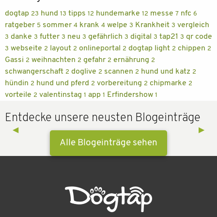
dogtap
hund
tipps
hundemarke
messe
nfc
23
13
12
12
7
6
ratgeber
sommer
krank
welpe
Krankheit
vergleich
5
4
4
3
3
danke
futter
neu
gefährlich
digital
tap21
qr code
3
3
3
3
3
3
3
webseite
layout
onlineportal
dogtap light
chippen
3
2
2
2
2
2
Gassi
weihnachten
gefahr
ernährung
2
2
2
2
schwangerschaft
doglive
scannen
hund und katz
2
2
2
2
hündin
hund und pferd
vorbereitung
chipmarke
2
2
2
2
vorteile
valentinstag
app
Erfindershow
2
1
1
1
Entdecke unsere neusten Blogeinträge
Previous Slide
◀︎
Next 
▶︎
Alle Blogeinträge sehen