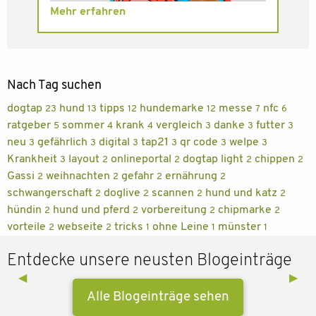
Mehr erfahren
Nach Tag suchen
dogtap
hund
tipps
hundemarke
messe
nfc
23
13
12
12
7
6
ratgeber
sommer
krank
vergleich
danke
futter
5
4
4
3
3
3
neu
gefährlich
digital
tap21
qr code
welpe
3
3
3
3
3
3
Krankheit
layout
onlineportal
dogtap light
chippen
3
2
2
2
2
Gassi
weihnachten
gefahr
ernährung
2
2
2
2
schwangerschaft
doglive
scannen
hund und katz
2
2
2
2
hündin
hund und pferd
vorbereitung
chipmarke
2
2
2
2
vorteile
webseite
tricks
ohne Leine
münster
2
2
1
1
1
Entdecke unsere neusten Blogeinträge
Previous Slide
◀︎
Next 
▶︎
Alle Blogeinträge sehen