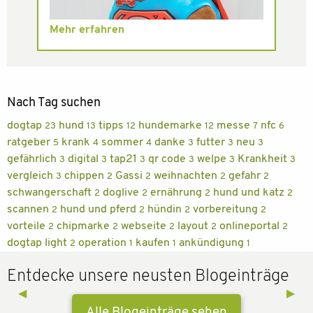
Mehr erfahren
Nach Tag suchen
dogtap
hund
tipps
hundemarke
messe
nfc
23
13
12
12
7
6
ratgeber
krank
sommer
danke
futter
neu
5
4
4
3
3
3
gefährlich
digital
tap21
qr code
welpe
Krankheit
3
3
3
3
3
3
vergleich
chippen
Gassi
weihnachten
gefahr
3
2
2
2
2
schwangerschaft
doglive
ernährung
hund und katz
2
2
2
2
scannen
hund und pferd
hündin
vorbereitung
2
2
2
2
vorteile
chipmarke
webseite
layout
onlineportal
2
2
2
2
2
dogtap light
operation
kaufen
ankündigung
2
1
1
1
Entdecke unsere neusten Blogeinträge
Previous Slide
◀︎
Next 
▶︎
Alle Blogeinträge sehen