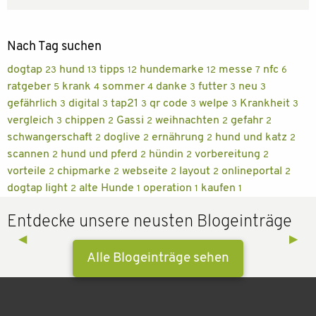
Nach Tag suchen
dogtap
hund
tipps
hundemarke
messe
nfc
23
13
12
12
7
6
ratgeber
krank
sommer
danke
futter
neu
5
4
4
3
3
3
gefährlich
digital
tap21
qr code
welpe
Krankheit
3
3
3
3
3
3
vergleich
chippen
Gassi
weihnachten
gefahr
3
2
2
2
2
schwangerschaft
doglive
ernährung
hund und katz
2
2
2
2
scannen
hund und pferd
hündin
vorbereitung
2
2
2
2
vorteile
chipmarke
webseite
layout
onlineportal
2
2
2
2
2
dogtap light
alte Hunde
operation
kaufen
2
1
1
1
Entdecke unsere neusten Blogeinträge
Previous Slide
◀︎
Next 
▶︎
Alle Blogeinträge sehen