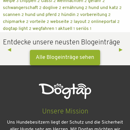
welpe
chippen
Gassi
weihnachten
gefahr
3
2
2
2
2
schwangerschaft
doglive
ernährung
hund und katz
2
2
2
2
scannen
hund und pferd
hündin
vorbereitung
2
2
2
2
chipmarke
vorteile
webseite
layout
onlineportal
2
2
2
2
2
dogtap light
wegfahren
aktuell
seriös
2
1
1
1
Entdecke unsere neusten Blogeinträge
Previous Slide
◀︎
Next 
▶︎
Alle Blogeinträge sehen
Unsere Mission
Uns Hundebesitzern liegt der Schutz und die Sicherheit
aller Hunde sehr am Herzen. Mit Dogtap möchten wir