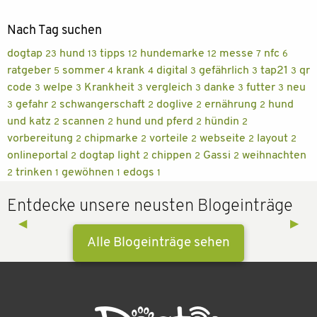
Nach Tag suchen
dogtap
hund
tipps
hundemarke
messe
nfc
23
13
12
12
7
6
ratgeber
sommer
krank
digital
gefährlich
tap21
qr
5
4
4
3
3
3
code
welpe
Krankheit
vergleich
danke
futter
neu
3
3
3
3
3
3
gefahr
schwangerschaft
doglive
ernährung
hund
3
2
2
2
2
und katz
scannen
hund und pferd
hündin
2
2
2
2
vorbereitung
chipmarke
vorteile
webseite
layout
2
2
2
2
2
onlineportal
dogtap light
chippen
Gassi
weihnachten
2
2
2
2
trinken
gewöhnen
edogs
2
1
1
1
Entdecke unsere neusten Blogeinträge
Previous Slide
◀︎
Next 
▶︎
Alle Blogeinträge sehen