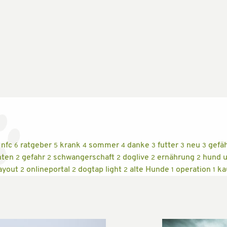
nfc
ratgeber
krank
sommer
danke
futter
neu
gefä
6
5
4
4
3
3
3
hten
gefahr
schwangerschaft
doglive
ernährung
hund 
2
2
2
2
2
ayout
onlineportal
dogtap light
alte Hunde
operation
ka
2
2
2
1
1