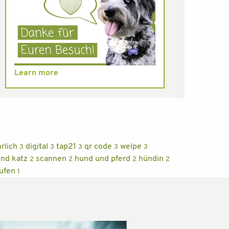
Learn more
hrlich
digital
tap21
qr code
welpe
3
3
3
3
3
und katz
scannen
hund und pferd
hündin
2
2
2
2
ufen
1